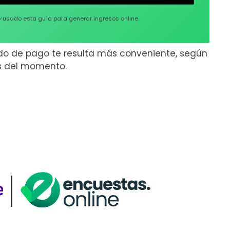
y
usado esta guía para generar ingresos online.
do de pago te resulta más conveniente, según
os del momento.