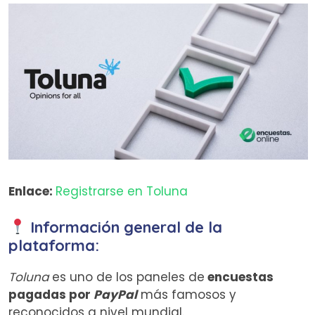
Enlace:
Registrarse en Toluna
Información general de la
plataforma:
Toluna
es uno de los paneles de
encuestas
pagadas por
PayPal
más famosos y
reconocidos a nivel mundial.