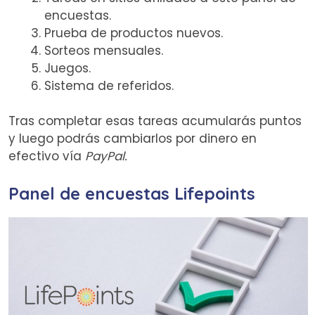
encuestas.
Prueba de productos nuevos.
Sorteos mensuales.
Juegos.
Sistema de referidos.
Tras completar esas tareas acumularás puntos
y luego podrás cambiarlos por dinero en
efectivo vía
PayPal.
Panel de encuestas Lifepoints