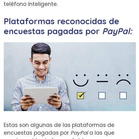
teléfono inteligente.
Plataformas reconocidas de
encuestas pagadas por
PayPal:
Estas son algunas de las plataformas de
encuestas pagadas por
PayPal
a las que