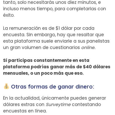
tanto, solo necesitarás unos diez minutos, e
incluso menos tiempo, para completarlas con
éxito.
La remuneración es de $1 dólar por cada
encuesta. Sin embargo, hay que resaltar que
esta plataforma suele enviarle a sus panelistas
un gran volumen de cuestionarios
online.
Si participas constantemente en esta
plataforma podrías ganar más de $40 dólares
mensuales, o un poco más que eso.
Otras formas de ganar dinero:
En la actualidad, únicamente puedes generar
dólares extras con
Surveytime
contestando
encuestas en línea.