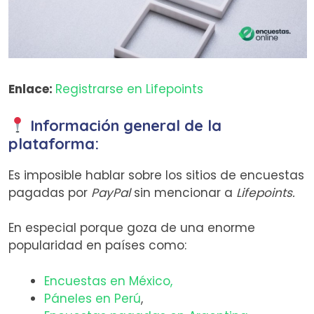
Enlace:
Registrarse en Lifepoints
Información general de la
plataforma:
Es imposible hablar sobre los sitios de encuestas
pagadas por
PayPal
sin mencionar a
Lifepoints.
En especial porque goza de una enorme
popularidad en países como:
Encuestas en México,
Páneles en Perú
,