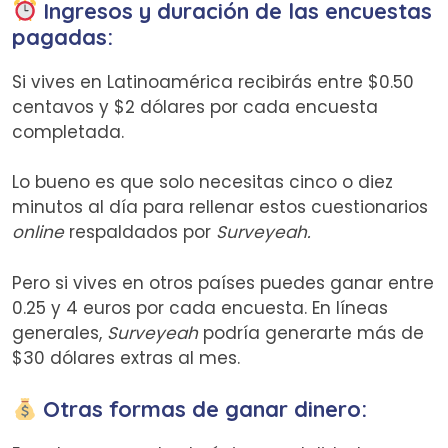
Ingresos y duración de las encuestas
pagadas:
Si vives en Latinoamérica recibirás entre $0.50
centavos y $2 dólares por cada encuesta
completada.
Lo bueno es que solo necesitas cinco o diez
minutos al día para rellenar estos cuestionarios
online
respaldados por
Surveyeah.
Pero si vives en otros países puedes ganar entre
0.25 y 4 euros por cada encuesta. En líneas
generales,
Surveyeah
podría generarte más de
$30 dólares extras al mes.
Otras formas de ganar dinero: