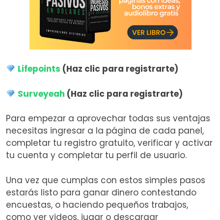
Lifepoints
(Haz clic para registrarte)
Surveyeah
(Haz clic para registrarte)
Para empezar a aprovechar todas sus ventajas
necesitas ingresar a la página de cada panel,
completar tu registro gratuito, verificar y activar
tu cuenta y completar tu perfil de usuario.
Una vez que cumplas con estos simples pasos
estarás listo para ganar dinero contestando
encuestas, o haciendo pequeños trabajos,
como ver videos, jugar o descargar