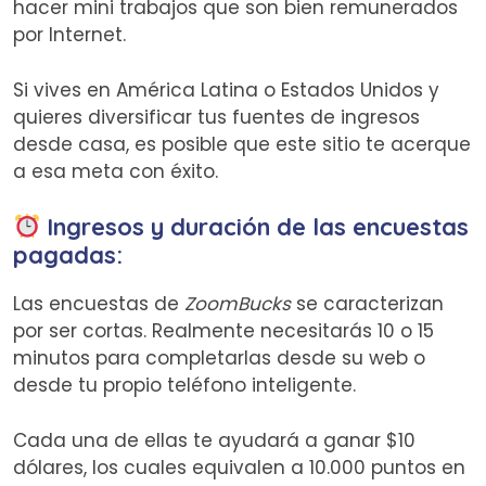
hacer mini trabajos que son bien remunerados
por Internet.
Si vives en América Latina o Estados Unidos y
quieres diversificar tus fuentes de ingresos
desde casa, es posible que este sitio te acerque
a esa meta con éxito.
Ingresos y duración de las encuestas
pagadas:
Las encuestas de
ZoomBucks
se caracterizan
por ser cortas. Realmente necesitarás 10 o 15
minutos para completarlas desde su web o
desde tu propio teléfono inteligente.
Cada una de ellas te ayudará a ganar $10
dólares, los cuales equivalen a 10.000 puntos en