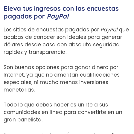
Eleva tus ingresos con las encuestas
pagadas por
PayPal
Los sitios de encuestas pagadas por
PayPal
que
acabas de conocer son ideales para generar
dólares desde casa con absoluta seguridad,
rapidez y transparencia.
Son buenas opciones para ganar dinero por
Internet, ya que no ameritan cualificaciones
especiales, ni mucho menos inversiones
monetarias.
Todo lo que debes hacer es unirte a sus
comunidades en línea para convertirte en un
gran panelista.