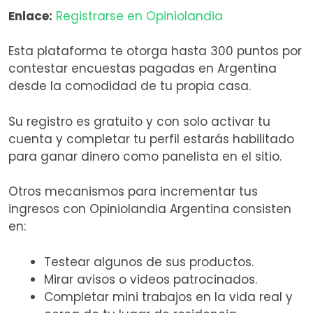
Enlace:
Registrarse en Opiniolandia
Esta plataforma te otorga hasta 300 puntos por
contestar encuestas pagadas en Argentina
desde la comodidad de tu propia casa.
Su registro es gratuito y con solo activar tu
cuenta y completar tu perfil estarás habilitado
para ganar dinero como panelista en el sitio.
Otros mecanismos para incrementar tus
ingresos con Opiniolandia Argentina consisten
en:
Testear algunos de sus productos.
Mirar avisos o videos patrocinados.
Completar mini trabajos en la vida real y