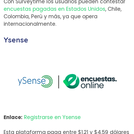
Con Surveytime los usuarios pueden contestar
encuestas pagadas en Estados Unidos
, Chile,
Colombia, Perú y más, ya que opera
internacionalmente.
Ysense
Enlace:
Registrarse en Ysense
Esta plataforma paga entre $1.21 y $4.59 dólares