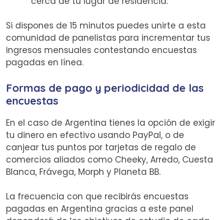
cerca de tu lugar de residencia.
Si dispones de 15 minutos puedes unirte a esta
comunidad de panelistas para incrementar tus
ingresos mensuales contestando encuestas
pagadas en línea.
Formas de pago y periodicidad de las
encuestas
En el caso de Argentina tienes la opción de exigir
tu dinero en efectivo usando PayPal, o de
canjear tus puntos por tarjetas de regalo de
comercios aliados como Cheeky, Arredo, Cuesta
Blanca, Frávega, Morph y Planeta BB.
La frecuencia con que recibirás encuestas
pagadas en Argentina gracias a este panel