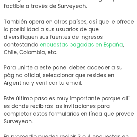
factible a través de Surveyeah.
También opera en otros países, así que le ofrece
la posibilidad a sus usuarios de que
diversifiquen sus fuentes de ingresos
contestando
encuestas pagadas en España
,
Chile, Colombia, etc.
Para unirte a este panel debes acceder a su
página oficial, seleccionar que resides en
Argentina y verificar tu email.
Este último paso es muy importante porque allí
es donde recibirás las invitaciones para
completar estos formularios en línea que provee
Surveyeah.
En promedio puedes recibir 3 o 4 encuestas en