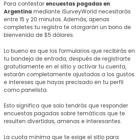
Para contestar
encuestas pagadas en
Argentina
mediante iSurveyWorld necesitarás
entre 15 y 20 minutos. Además, apenas
completes tu registro te otorgarán un bono de
bienvenida de $5 dólares.
Lo bueno es que los formularios que recibirás en
tu bandeja de entrada, después de registrarte
gratutiamente en el sitio y activar tu cuenta,
estarán completamente ajustados a los gustos
e intereses que hayas precisado en tu perfil
como panelista.
Esto significa que solo tendrás que responder
encuestas pagadas sobre temáticas que te
resulten divertidas, amenas e interesantes.
La cuota mínima que te exige el sitio para