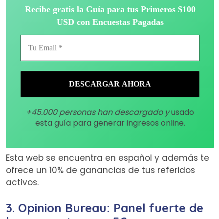
Recibe gratis la Guía para tus Primeros $100
USD con Encuestas Pagadas
Tu
Email
*
+45.000 personas han descargado y
usado
esta guía para generar ingresos online.
Esta web se encuentra en español y además te
ofrece un 10% de ganancias de tus referidos
activos.
3. Opinion Bureau: Panel fuerte de