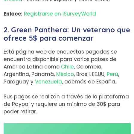
Enlace:
Registrarse en iSurveyWorld
2. Green Panthera: Un veterano que
ofrece 5$ para comenzar
Está página web de encuestas pagadas se
encuentra disponible para varios países de
América Latina como
Chile
, Colombia,
Argentina, Panamá,
México
, Brasil, EE.UU,
Perú
,
Paraguay y
Venezuela
, además de España.
Sus pagos se realizan a través de la plataforma
de Paypal y requiere un mínimo de 30$ para
poder retirar.