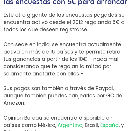
las encuestas con 5€ para arrancar
Este otro gigante de las encuestas pagadas se
encuentra activo desde el 2012 regalando 5€ a
todos los que deseen registrarse.
Con sede en India, se encuentra actualmente
activa en más de 16 países y te permite retirar
tus ganancias a partir de los 10€ – nada mal
considerando que te regalan la mitad por
solamente anotarte con ellos -.
Sus pagos son también a través de Paypal,
aunque también puedes canjearlos por GC de
Amazon.
Opinion Bureau se encuentra disponible en
países como México,
Argentina
, Brasil,
España
, y