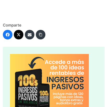
Comparte