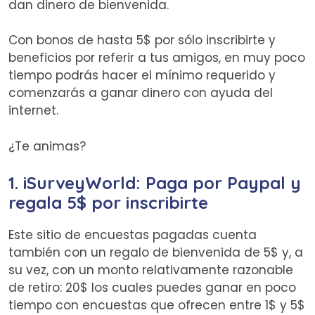
dan dinero de bienvenida.
Con bonos de hasta 5$ por sólo inscribirte y
beneficios por referir a tus amigos, en muy poco
tiempo podrás hacer el mínimo requerido y
comenzarás a ganar dinero con ayuda del
internet.
¿Te animas?
1. iSurveyWorld: Paga por Paypal y
regala 5$ por inscribirte
Este sitio de encuestas pagadas cuenta
también con un regalo de bienvenida de 5$ y, a
su vez, con un monto relativamente razonable
de retiro: 20$ los cuales puedes ganar en poco
tiempo con encuestas que ofrecen entre 1$ y 5$