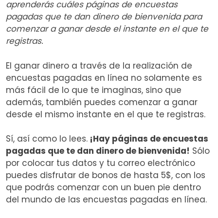
aprenderás cuáles páginas de encuestas
pagadas que te dan dinero de bienvenida para
comenzar a ganar desde el instante en el que te
registras.
El ganar dinero a través de la realización de
encuestas pagadas en línea no solamente es
más fácil de lo que te imaginas, sino que
además, también puedes comenzar a ganar
desde el mismo instante en el que te registras.
Sí, así como lo lees.
¡Hay páginas de encuestas
pagadas que te dan dinero de bienvenida!
Sólo
por colocar tus datos y tu correo electrónico
puedes disfrutar de bonos de hasta 5$, con los
que podrás comenzar con un buen pie dentro
del mundo de las encuestas pagadas en línea.