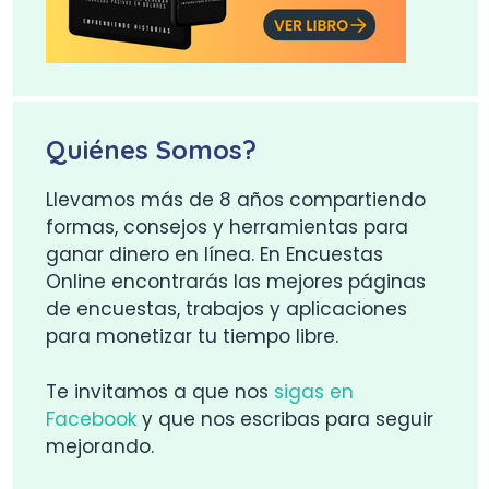
Quiénes Somos?
Llevamos más de 8 años compartiendo
formas, consejos y herramientas para
ganar dinero en línea. En Encuestas
Online encontrarás las mejores páginas
de encuestas, trabajos y aplicaciones
para monetizar tu tiempo libre.
Te invitamos a que nos
sigas en
Facebook
y que nos escribas para seguir
mejorando.